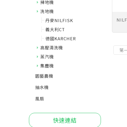
掃地機
洗地機
NILF
丹麥NILFISK
義大利CT
德國KARCHER
高壓清洗機
第
蒸汽機
集塵機
園藝農機
抽水機
風扇
快速連結