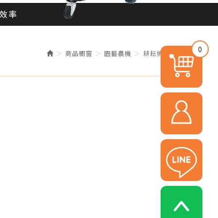
0
商品櫥窗
園藝農機
耕耘機