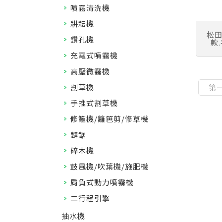
噴霧清洗機
耕耘機
松田
鑽孔機
款
充電式噴霧機
高壓微霧機
割草機
第
手推式割草機
修籬機/籬笆剪/修草機
鏈鋸
碎木機
鼓風機/吹葉機/施肥機
肩負式動力噴霧機
二行程引擎
抽水機