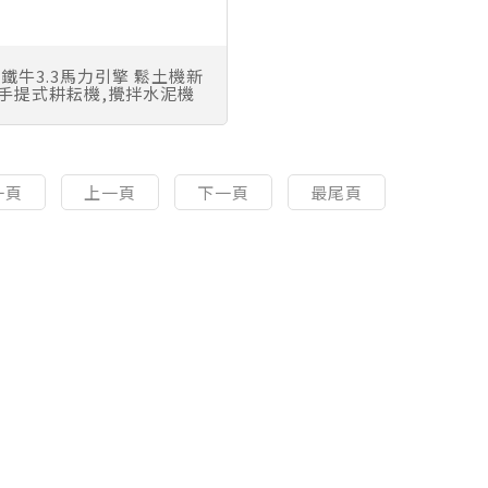
鐵牛3.3馬力引擎 鬆土機新
.手提式耕耘機,攪拌水泥機
一頁
上一頁
下一頁
最尾頁