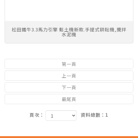
松田鐵牛3.3馬力引擎 鬆土機新款.手提式耕耘機,攪拌
水泥機
第一頁
上一頁
下一頁
最尾頁
頁次：
資料總數：1