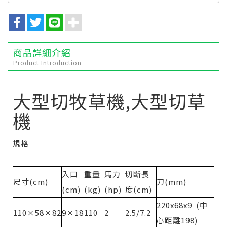
商品詳細介紹
Product Introduction
大型切牧草機,大型切草
機
規格
入口
重量
馬力
切斷長
尺寸(cm)
刀(mm)
(cm)
(kg)
(hp)
度(cm)
220x68x9 (中
110×58×82
9×18
110
2
2.5/7.2
心距離198)