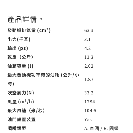
產品詳情。
發動機排氣量 (cm³)
63.3
出力(千瓦)
3.1
輸出 (ps)
4.2
乾重（公斤）
11.3
油箱容量 (l)
2.02
最大發動機功率時的油耗 (公升/小
1.87
時)
吹空氣力(N)
33.2
風量 (m³/h)
1284
最大風速（米/秒）
104.6
油門設置裝置
Yes
噴嘴類型
A: 直圓 / B: 圓彎