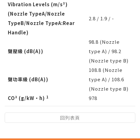
Vibration Levels (m/s²)
(Nozzle TypeA/Nozzle
2.8 / 1.9 / -
TypeB/Nozzle TypeA:Rear
Handle)
98.8 (Nozzle
聲壓級 (dB(A))
type A) / 98.2
(Nozzle type B)
108.8 (Nozzle
聲功率級 (dB(A))
type A) / 108.6
(Nozzle type B)
1
CO² (g/kW・h)
978
回列表頁