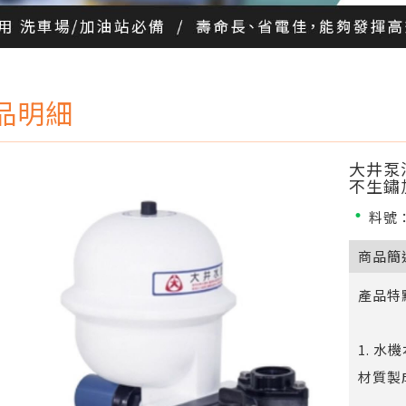
品明細
大井泵浦
不生鏽加
料號：
商品簡
產品特
1. 
材質製