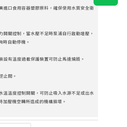
採歐美進口食用容器塑膠原料，確保使用水質安全衛
採壓力開關控制，當水壓不足時泵浦自行啟動增壓，
夠時自動停機。
馬達裝設有溫度過載保護裝置可防止馬達燒毀。
置逆止閥。
搭配水溫溫度控制開關，可防止吸入水源不足或出水
時加壓機空轉所造成的機構損壞。