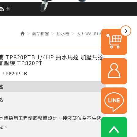
0
商品櫥窗
抽水機
大井WALRUS
 TP820PTB 1/4HP 抽水馬達 加壓馬達
壓機 TP820PT
TP820PTB
述
點
水機本體採用工程塑膠整體設計，接液部位為不生銹
成。