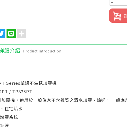
詳細介紹
Product Introduction
-PT Series塑鋼不生銹加壓機
0PT / TP825PT
列加壓機，適用於一般住家不含雜質之清水加壓、輸送， 一般應
寓、住宅給水
動增壓系統
水系統