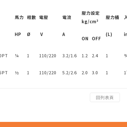
壓力設定
馬
力
相數
電
壓
電
流
壓力桶
kg/cm²
HP
Ø
V
A
(L)
i
ON
OFF
0PT
¼
1
110/220
3.2/1.6
1.2
2.4
1
¾
5PT
½
1
110/220
5.2/2.6
2.0
3.0
1
1
回列表頁