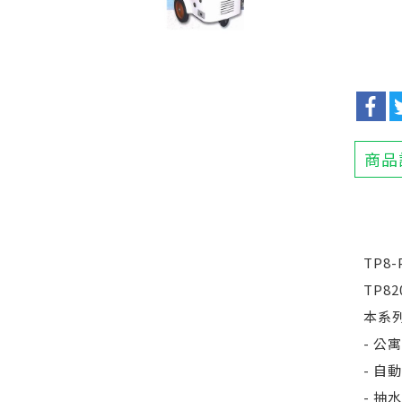
商品
TP8
TP82
本系
- 公
- 自
- 抽