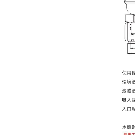
使用
環境溫
液體溫
吸入揚
入口
水機