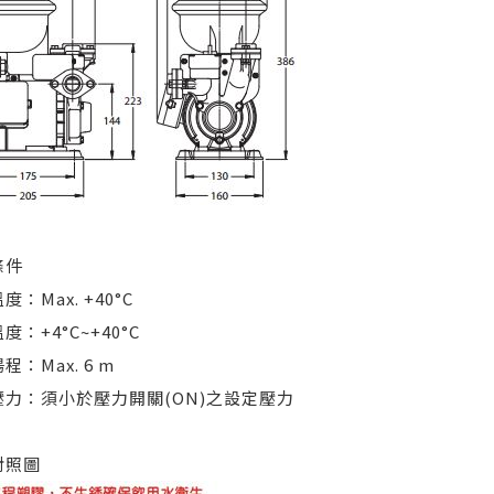
條件
度：Max. +40°C
度：+4°C~+40°C
程：Max. 6 m
壓力：須小於壓力開關(ON)之設定壓力
對照圖