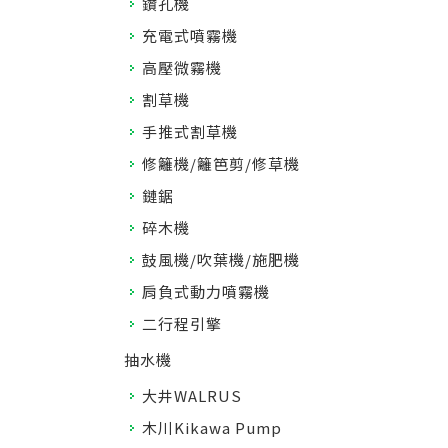
鑽孔機
充電式噴霧機
高壓微霧機
割草機
手推式割草機
修籬機/籬笆剪/修草機
鏈鋸
碎木機
鼓風機/吹葉機/施肥機
肩負式動力噴霧機
二行程引擎
抽水機
大井WALRUS
木川Kikawa Pump